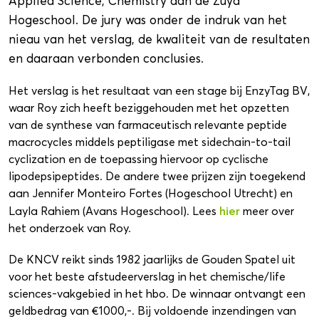
Applied Science, Chemistry aan de Zuyd
Hogeschool. De jury was onder de indruk van het
nieau van het verslag, de kwaliteit van de resultaten
en daaraan verbonden conclusies.
Het verslag is het resultaat van een stage bij EnzyTag BV,
waar Roy zich heeft beziggehouden met het opzetten
van de synthese van farmaceutisch relevante peptide
macrocycles middels peptiligase met sidechain-to-tail
cyclization en de toepassing hiervoor op cyclische
lipodepsipeptides. De andere twee prijzen zijn toegekend
aan Jennifer Monteiro Fortes (Hogeschool Utrecht) en
hier
Layla Rahiem (Avans Hogeschool). Lees
meer over
het onderzoek van Roy.
De KNCV reikt sinds 1982 jaarlijks de Gouden Spatel uit
voor het beste afstudeerverslag in het chemische/life
sciences-vakgebied in het hbo. De winnaar ontvangt een
geldbedrag van €1000,-. Bij voldoende inzendingen van