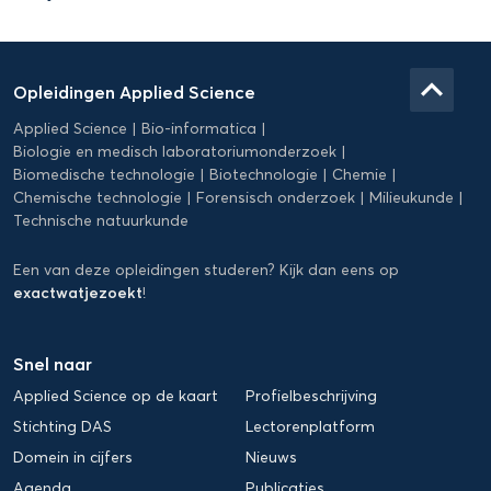
Domein
Applied
keyboard_arrow_up
Opleidingen Applied Science
Science
Applied Science
Bio-informatica
Biologie en medisch laboratoriumonderzoek
Biomedische technologie
Biotechnologie
Chemie
Chemische technologie
Forensisch onderzoek
Milieukunde
Technische natuurkunde
Een van deze opleidingen studeren? Kijk dan eens op
exactwatjezoekt
!
Snel naar
Applied Science op de kaart
Profielbeschrijving
Stichting DAS
Lectorenplatform
Domein in cijfers
Nieuws
Agenda
Publicaties