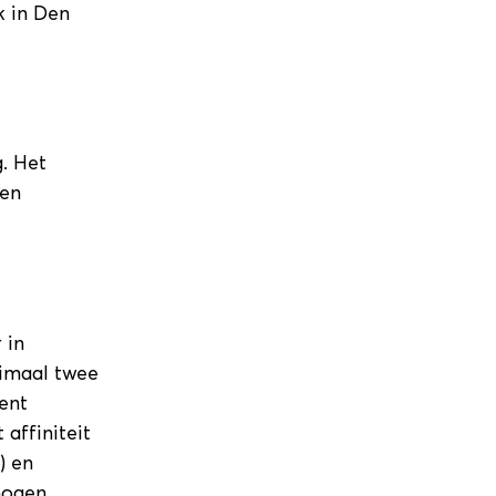
k in Den
. Het
een
 in
nimaal twee
bent
 affiniteit
) en
ogen..