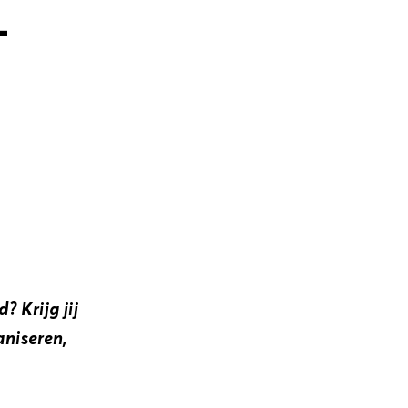
-
? Krijg jij
aniseren,