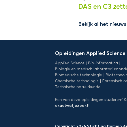
DAS en C3 zett
Bekijk al het nieuw
Domein
Applied
Opleidingen Applied Science
Science
Applied Science
Bio-informatica
Biologie en medisch laboratoriumond
Biomedische technologie
Biotechnol
Chemische technologie
Forensisch o
Technische natuurkunde
Een van deze opleidingen studeren? K
exactwatjezoekt
!
Copyright 2026 Stichting Domein A