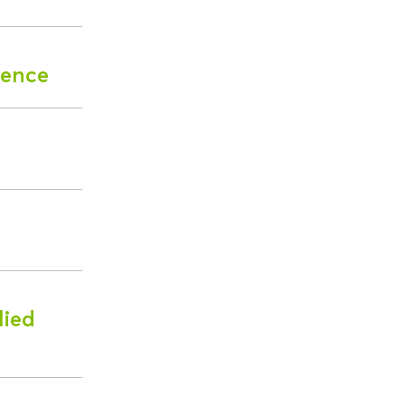
ience
lied