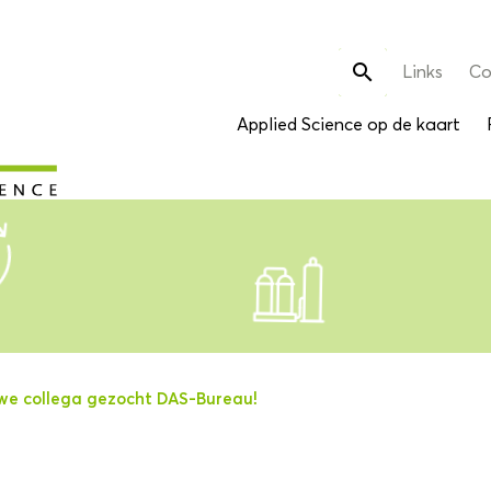
Zoek

Links
Co
naar:
Applied Science op de kaart
we collega gezocht DAS-Bureau!