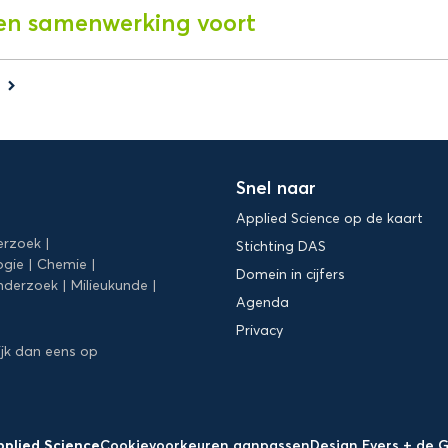
en samenwerking voort
s
keyboard_arrow_right
Snel naar
Applied Science op de kaart
erzoek
Stichting DAS
ogie
Chemie
Domein in cijfers
nderzoek
Milieukunde
Agenda
Privacy
ijk dan eens op
pplied Science
Cookievoorkeuren aanpassen
Design Evers + de 