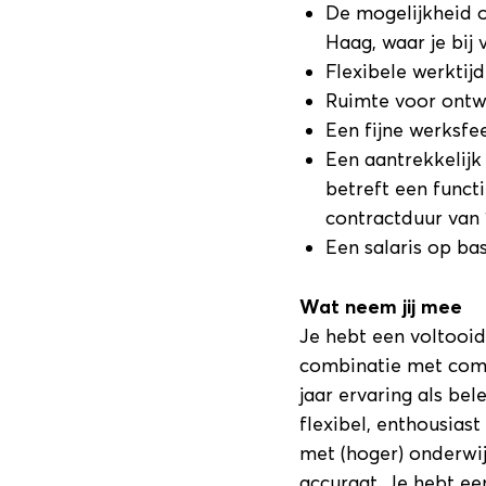
De mogelijkheid 
Haag, waar je bij
Flexibele werktijd
Ruimte voor ontw
Een fijne werksfe
Een aantrekkelijk
betreft een functi
contractduur van 1
Een salaris op ba
Wat neem jij mee
Je hebt een voltooid
combinatie met comm
jaar ervaring als bel
flexibel, enthousiast
met (hoger) onderwij
accuraat. Je hebt e