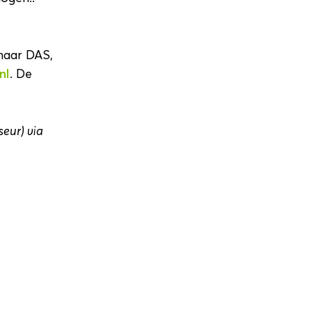
aar DAS,
nl
. De
eur) via