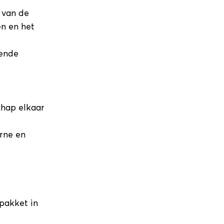
 van de
en en het
lende
chap elkaar
rne en
pakket in