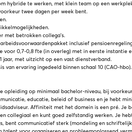
om hybride te werken, met klein team op een werkple
 voorkeur twee dagen per week bent.
en.
ikkelmogelijkheden.
er met betrokken collega’s.
 arbeidsvoorwaardenpakket inclusief pensioenregeling
e voor 0,7-0,8 fte (in overleg) met in eerste instantie 
 jaar, met uitzicht op een vast dienstverband.
sis van ervaring ingedeeld binnen schaal 10 (CAO-hbo).
e opleiding op minimaal bachelor-niveau, bij voorkeur
unicatie, educatie, beleid of business en je hebt mi
eidsadviseur. Affiniteit met het domein is een pré. Je 
 en collegiaal en kunt goed zelfstandig werken. Je hebt
s, bent communicatief sterk (mondeling en schriftelijk
en talent voor organiseren en probleemoplossend verm