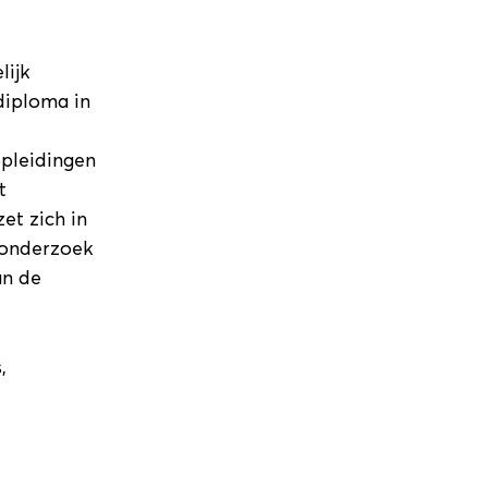
lijk
diploma in
opleidingen
t
et zich in
 onderzoek
an de
,