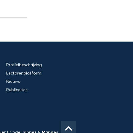
Profielbeschrijving
Lectorenplatform
Nieuws
Publicaties
keyboard_arrow_up
Gier
|
Code Jannes & Mannes