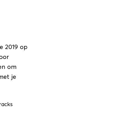
ie 2019 op
oor
ten om
met je
racks