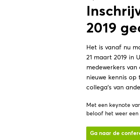
Inschri
2019 g
Het is vanaf nu m
21 maart 2019 in 
medewerkers van d
nieuwe kennis op t
collega’s van and
Met een keynote van 
beloof het weer een 
Ga naar de confer