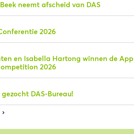
r Beek neemt afscheid van DAS
Conferentie 2026
aten en Isabella Hartong winnen de App
Competition 2026
 gezocht DAS-Bureau!
s
keyboard_arrow_right