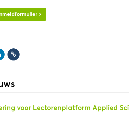
anmeldformulier
euws
ering voor Lectorenplatform Applied Sc