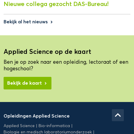
Nieuwe collega gezocht DAS-Bureau!
Bekijk al het nieuws
keyboard_arrow_right
Applied Science op de kaart
Ben je op zoek naar een opleiding, lectoraat of een
hogeschool?
Bekijk de kaart
Domein
Applied
keyboard_arrow_up
Opleidingen Applied Science
Science
Applied Science
Bio-informatica
Biologie en medisch laboratoriumonderzoek