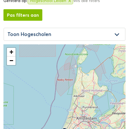
Gefilterd op:
Hogeschool Leiden
Wis alle filters
close
Pas filters aan
keyboard_arrow_down
Toon
Hogescholen
+
−