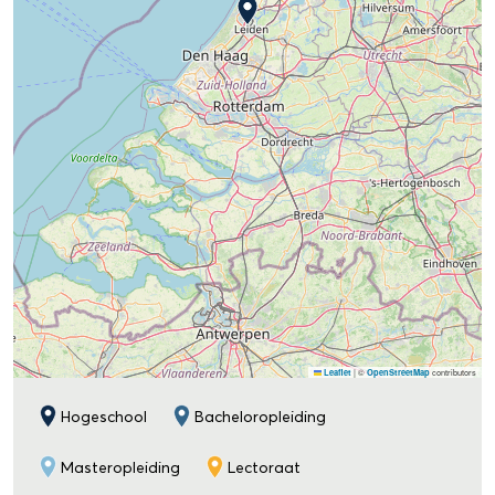
|
©
contributors
Leaflet
OpenStreetMap
Hogeschool
Bacheloropleiding
Masteropleiding
Lectoraat