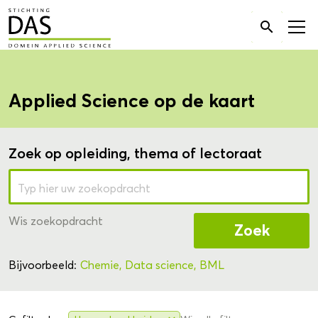
Zoek

naar:
Applied Science op de kaart
Zoek op opleiding, thema of lectoraat
Wis zoekopdracht
Zoek
Bijvoorbeeld:
Chemie,
Data science,
BML