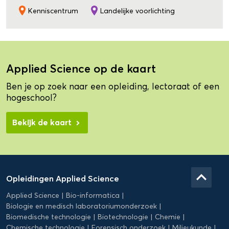
Kenniscentrum
Landelijke voorlichting
Applied Science op de kaart
Ben je op zoek naar een opleiding, lectoraat of een
hogeschool?
Bekijk de kaart
Domein
Applied
keyboard_arrow_up
Opleidingen Applied Science
Science
Applied Science
Bio-informatica
Biologie en medisch laboratoriumonderzoek
Biomedische technologie
Biotechnologie
Chemie
Chemische technologie
Forensisch onderzoek
Milieukunde