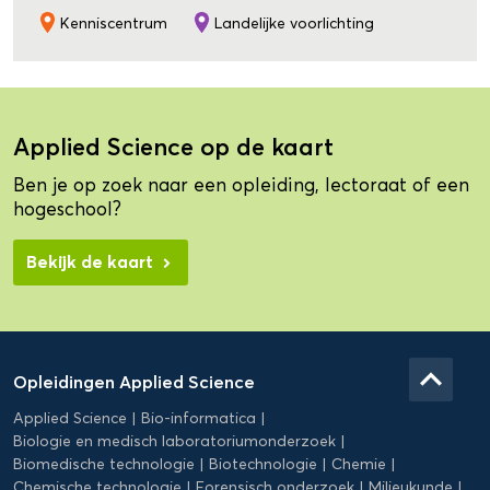
Kenniscentrum
Landelijke voorlichting
Applied Science op de kaart
Ben je op zoek naar een opleiding, lectoraat of een
hogeschool?
Bekijk de kaart
Domein
Applied
keyboard_arrow_up
Opleidingen Applied Science
Science
Applied Science
Bio-informatica
Biologie en medisch laboratoriumonderzoek
Biomedische technologie
Biotechnologie
Chemie
Chemische technologie
Forensisch onderzoek
Milieukunde