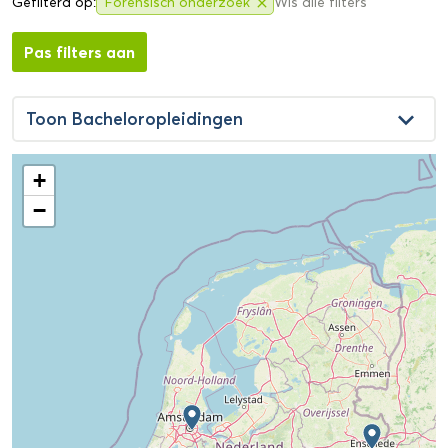
Gefilterd op:
Forensisch onderzoek
Wis alle filters
close
Pas filters aan
keyboard_arrow_down
Toon
Bacheloropleidingen
+
−