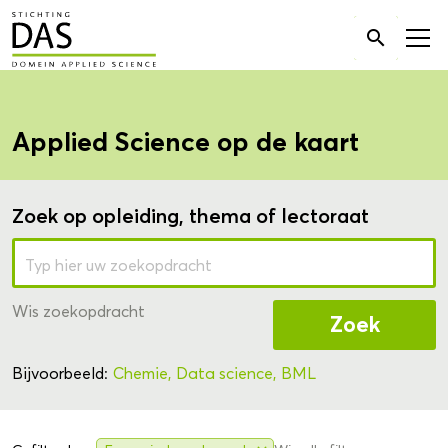
Zoek

naar:
Applied Science op de kaart
Zoek op opleiding, thema of lectoraat
Wis zoekopdracht
Zoek
Bijvoorbeeld:
Chemie,
Data science,
BML