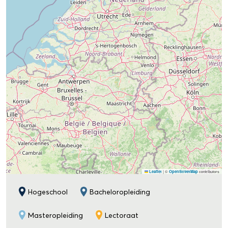
|
©
contributors
Leaflet
OpenStreetMap
Hogeschool
Bacheloropleiding
Masteropleiding
Lectoraat