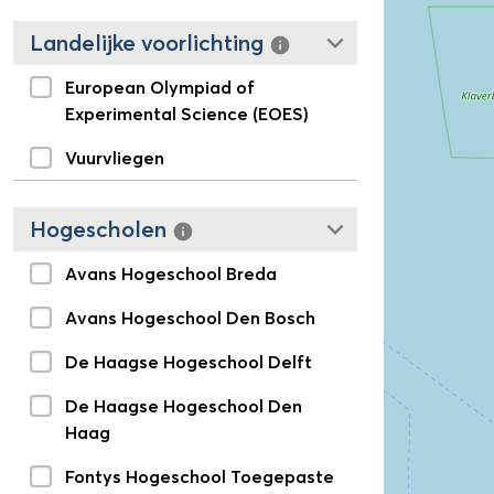
keyboard_arrow_down
Landelijke voorlichting
info
European Olympiad of
Experimental Science (EOES)
Vuurvliegen
keyboard_arrow_down
Hogescholen
info
Avans Hogeschool Breda
Avans Hogeschool Den Bosch
De Haagse Hogeschool Delft
De Haagse Hogeschool Den
Haag
Fontys Hogeschool Toegepaste