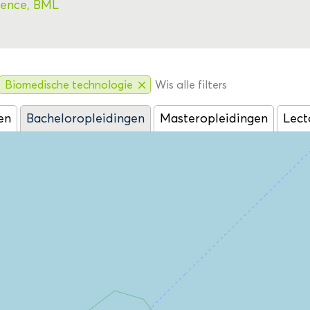
ience,
BML
Biomedische technologie
Wis alle filters
close
en
Bacheloropleidingen
Masteropleidingen
Lect