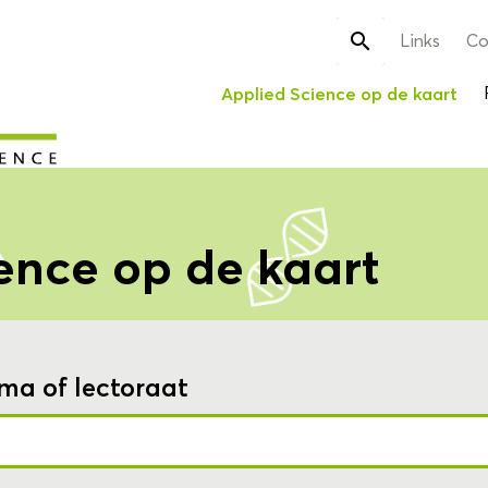
Zoek

Links
Co
naar:
Applied Science op de kaart
ence op de kaart
ma of lectoraat