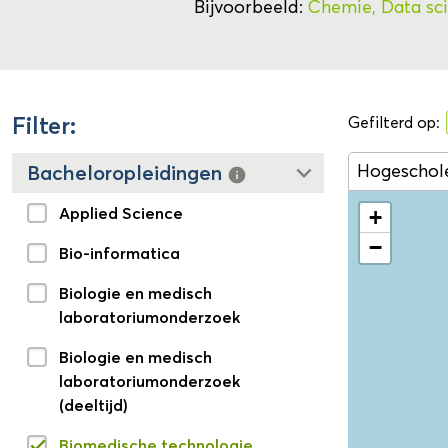
Bijvoorbeeld:
Chemie,
Data sc
Filter:
Gefilterd op:
keyboard_arrow_down
Hogeschol
Bacheloropleidingen
info
Applied Science
+
−
Bio-informatica
Biologie en medisch
laboratoriumonderzoek
Biologie en medisch
laboratoriumonderzoek
(deeltijd)
Biomedische technologie